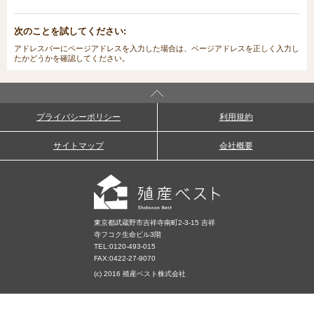
次のことを試してください:
アドレスバーにページアドレスを入力した場合は、ページアドレスを正しく入力し
たかどうかを確認してください。
プライバシーポリシー
利用規約
サイトマップ
会社概要
東京都武蔵野市吉祥寺南町2-3-15 吉祥
寺フコク生命ビル3階
TEL:
0120-493-015
FAX:0422-27-9070
(c) 2016 殖産ベスト株式会社