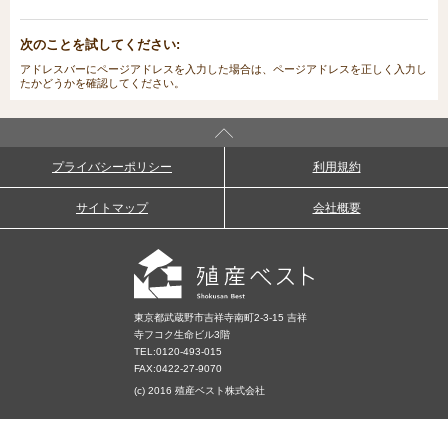
次のことを試してください:
アドレスバーにページアドレスを入力した場合は、ページアドレスを正しく入力し
たかどうかを確認してください。
プライバシーポリシー
利用規約
サイトマップ
会社概要
東京都武蔵野市吉祥寺南町2-3-15 吉祥
寺フコク生命ビル3階
TEL:
0120-493-015
FAX:0422-27-9070
(c) 2016 殖産ベスト株式会社