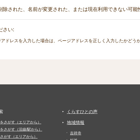
削除された、名前が変更された、または現在利用できない可能
さい:
ジアドレスを入力した場合は、ページアドレスを正しく入力したかどう
索
くらすひとの声
をさがす（エリアから）
地域情報
をさがす（沿線/駅から）
吉祥寺
さがす（エリアから）