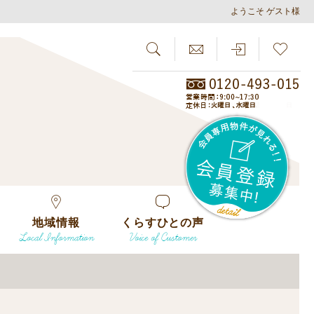
ようこそ ゲスト様
SEARCH
らしさがし
会員
地域情報
くらすひとの声
Local Information
Voice of Customer