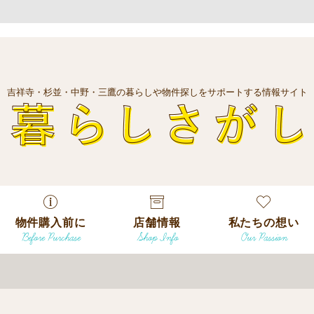
吉祥寺・杉並・中野・三鷹の暮らしや物件探しをサポートする情報サイト
暮
物件購入前に
店舗情報
私たちの想い
Before Purchase
Shop Info
Our Passion
エリアから探
す
エリアから探
吉祥寺本店
沿線
す
/
駅から