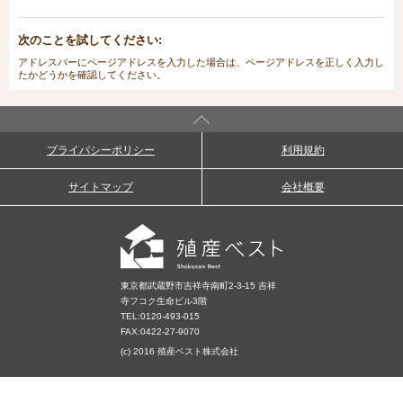
次のことを試してください:
アドレスバーにページアドレスを入力した場合は、ページアドレスを正しく入力し
たかどうかを確認してください。
プライバシーポリシー
利用規約
サイトマップ
会社概要
東京都武蔵野市吉祥寺南町2-3-15 吉祥
寺フコク生命ビル3階
TEL:
0120-493-015
FAX:0422-27-9070
(c) 2016 殖産ベスト株式会社