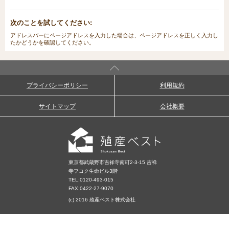
次のことを試してください:
アドレスバーにページアドレスを入力した場合は、ページアドレスを正しく入力し
たかどうかを確認してください。
プライバシーポリシー
利用規約
サイトマップ
会社概要
東京都武蔵野市吉祥寺南町2-3-15 吉祥
寺フコク生命ビル3階
TEL:
0120-493-015
FAX:0422-27-9070
(c) 2016 殖産ベスト株式会社