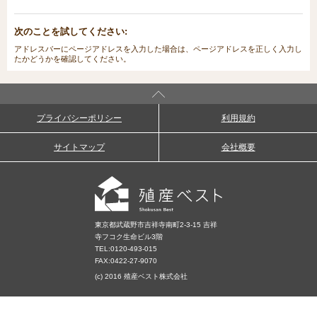
次のことを試してください:
アドレスバーにページアドレスを入力した場合は、ページアドレスを正しく入力し
たかどうかを確認してください。
プライバシーポリシー
利用規約
サイトマップ
会社概要
東京都武蔵野市吉祥寺南町2-3-15 吉祥
寺フコク生命ビル3階
TEL:
0120-493-015
FAX:0422-27-9070
(c) 2016 殖産ベスト株式会社