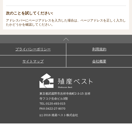
次のことを試してください:
アドレスバーにページアドレスを入力した場合は、ページアドレスを正しく入力し
たかどうかを確認してください。
プライバシーポリシー
利用規約
サイトマップ
会社概要
東京都武蔵野市吉祥寺南町2-3-15 吉祥
寺フコク生命ビル3階
TEL:
0120-493-015
FAX:0422-27-9070
(c) 2016 殖産ベスト株式会社