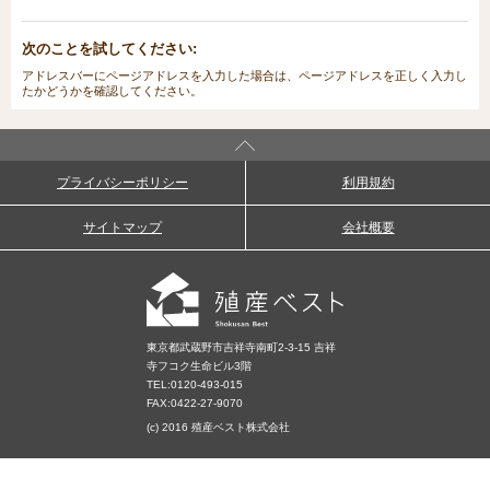
次のことを試してください:
アドレスバーにページアドレスを入力した場合は、ページアドレスを正しく入力し
たかどうかを確認してください。
プライバシーポリシー
利用規約
サイトマップ
会社概要
東京都武蔵野市吉祥寺南町2-3-15 吉祥
寺フコク生命ビル3階
TEL:
0120-493-015
FAX:0422-27-9070
(c) 2016 殖産ベスト株式会社