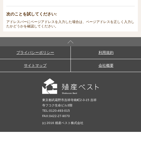
次のことを試してください:
アドレスバーにページアドレスを入力した場合は、ページアドレスを正しく入力し
たかどうかを確認してください。
プライバシーポリシー
利用規約
サイトマップ
会社概要
東京都武蔵野市吉祥寺南町2-3-15 吉祥
寺フコク生命ビル3階
TEL:
0120-493-015
FAX:0422-27-9070
(c) 2016 殖産ベスト株式会社