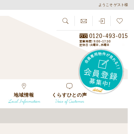
ようこそ ゲスト様
SEARCH
らしさがし
会員
地域情報
くらすひとの声
Local Information
Voice of Customer