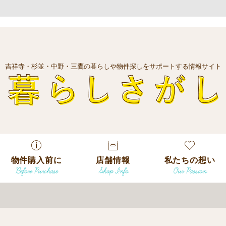
吉祥寺・杉並・中野・三鷹の暮らしや物件探しをサポートする情報サイト
暮
物件購入前に
店舗情報
私たちの想い
Before Purchase
Shop Info
Our Passion
エリアから探
す
エリアから探
吉祥寺本店
沿線
す
/
駅から