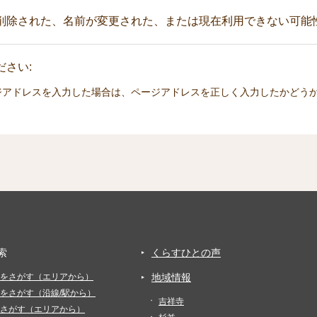
削除された、名前が変更された、または現在利用できない可能
さい:
ジアドレスを入力した場合は、ページアドレスを正しく入力したかどう
索
くらすひとの声
をさがす（エリアから）
地域情報
をさがす（沿線/駅から）
吉祥寺
さがす（エリアから）