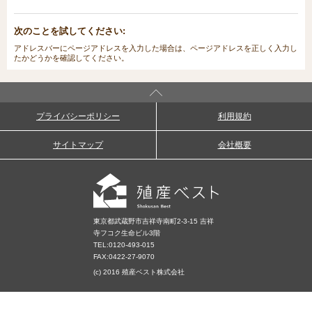
次のことを試してください:
アドレスバーにページアドレスを入力した場合は、ページアドレスを正しく入力し
たかどうかを確認してください。
プライバシーポリシー
利用規約
サイトマップ
会社概要
東京都武蔵野市吉祥寺南町2-3-15 吉祥
寺フコク生命ビル3階
TEL:
0120-493-015
FAX:0422-27-9070
(c) 2016 殖産ベスト株式会社