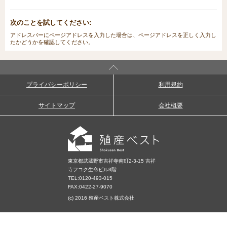
次のことを試してください:
アドレスバーにページアドレスを入力した場合は、ページアドレスを正しく入力し
たかどうかを確認してください。
プライバシーポリシー
利用規約
サイトマップ
会社概要
東京都武蔵野市吉祥寺南町2-3-15 吉祥
寺フコク生命ビル3階
TEL:
0120-493-015
FAX:0422-27-9070
(c) 2016 殖産ベスト株式会社