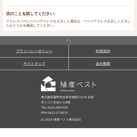
次のことを試してください:
アドレスバーにページアドレスを入力した場合は、ページアドレスを正しく入力し
たかどうかを確認してください。
プライバシーポリシー
利用規約
サイトマップ
会社概要
東京都武蔵野市吉祥寺南町2-3-15 吉祥
寺フコク生命ビル3階
TEL:
0120-493-015
FAX:0422-27-9070
(c) 2016 殖産ベスト株式会社