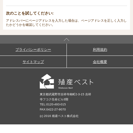
次のことを試してください:
アドレスバーにページアドレスを入力した場合は、ページアドレスを正しく入力し
たかどうかを確認してください。
プライバシーポリシー
利用規約
サイトマップ
会社概要
東京都武蔵野市吉祥寺南町2-3-15 吉祥
寺フコク生命ビル3階
TEL:
0120-493-015
FAX:0422-27-9070
(c) 2016 殖産ベスト株式会社