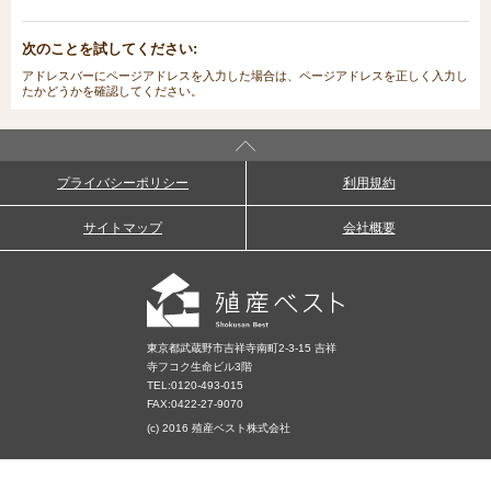
次のことを試してください:
アドレスバーにページアドレスを入力した場合は、ページアドレスを正しく入力し
たかどうかを確認してください。
プライバシーポリシー
利用規約
サイトマップ
会社概要
東京都武蔵野市吉祥寺南町2-3-15 吉祥
寺フコク生命ビル3階
TEL:
0120-493-015
FAX:0422-27-9070
(c) 2016 殖産ベスト株式会社