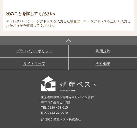
次のことを試してください:
アドレスバーにページアドレスを入力した場合は、ページアドレスを正しく入力し
たかどうかを確認してください。
プライバシーポリシー
利用規約
サイトマップ
会社概要
東京都武蔵野市吉祥寺南町2-3-15 吉祥
寺フコク生命ビル3階
TEL:
0120-493-015
FAX:0422-27-9070
(c) 2016 殖産ベスト株式会社