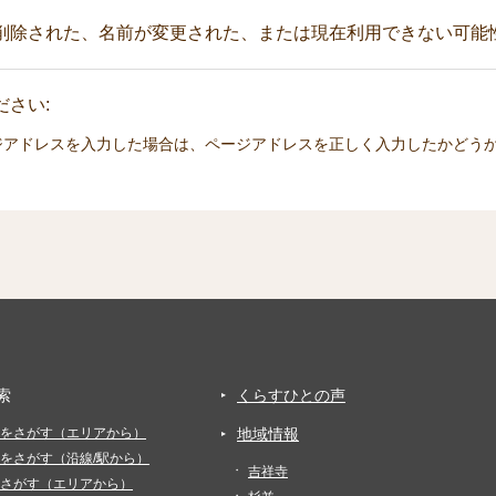
削除された、名前が変更された、または現在利用できない可能
さい:
ジアドレスを入力した場合は、ページアドレスを正しく入力したかどう
索
くらすひとの声
をさがす（エリアから）
地域情報
をさがす（沿線/駅から）
吉祥寺
さがす（エリアから）