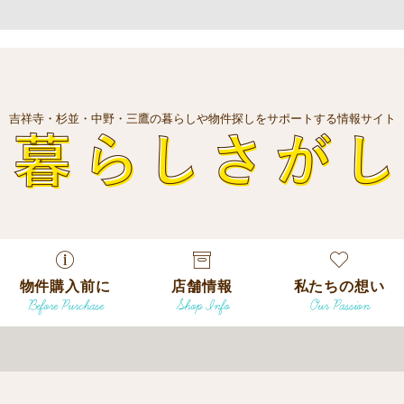
吉祥寺・杉並・中野・三鷹の暮らしや物件探しをサポートする情報サイト
暮
物件購入前に
店舗情報
私たちの想い
Before Purchase
Shop Info
Our Passion
エリアから探
す
エリアから探
吉祥寺本店
沿線
す
/
駅から