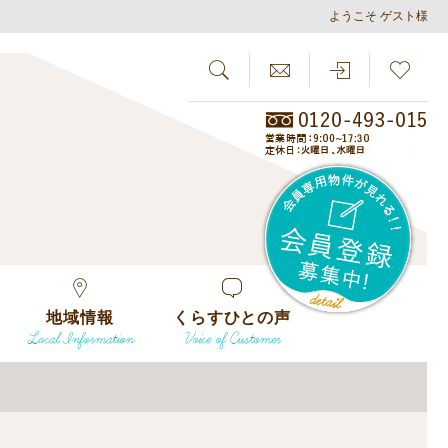
ようこそ ゲスト様
SEARCH
らしさがし
会員
地域情報
くらすひとの声
Local Information
Voice of Customer