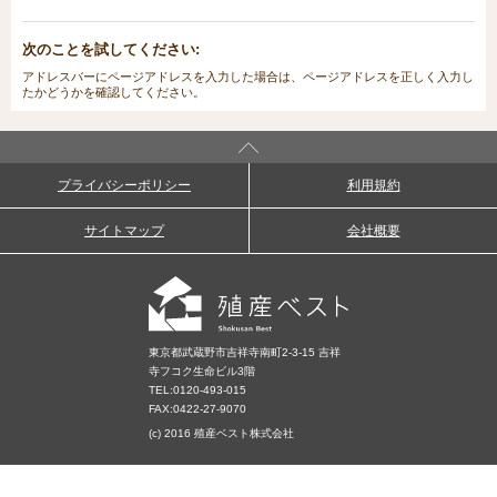
次のことを試してください:
アドレスバーにページアドレスを入力した場合は、ページアドレスを正しく入力し
たかどうかを確認してください。
プライバシーポリシー
利用規約
サイトマップ
会社概要
東京都武蔵野市吉祥寺南町2-3-15 吉祥
寺フコク生命ビル3階
TEL:
0120-493-015
FAX:0422-27-9070
(c) 2016 殖産ベスト株式会社