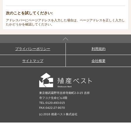
次のことを試してください:
アドレスバーにページアドレスを入力した場合は、ページアドレスを正しく入力し
たかどうかを確認してください。
プライバシーポリシー
利用規約
サイトマップ
会社概要
東京都武蔵野市吉祥寺南町2-3-15 吉祥
寺フコク生命ビル3階
TEL:
0120-493-015
FAX:0422-27-9070
(c) 2016 殖産ベスト株式会社