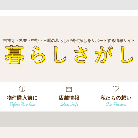
吉祥寺・杉並・中野・三鷹の暮らしや物件探しをサポートする情報サイト
暮
物件購入前に
店舗情報
私たちの想い
Before Purchase
Shop Info
Our Passion
エリアから探
す
エリアから探
吉祥寺本店
沿線
す
/
駅から