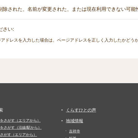
削除された、名前が変更された、または現在利用できない可能
さい:
ジアドレスを入力した場合は、ページアドレスを正しく入力したかどう
索
くらすひとの声
をさがす（エリアから）
地域情報
をさがす（沿線/駅から）
吉祥寺
さがす（エリアから）