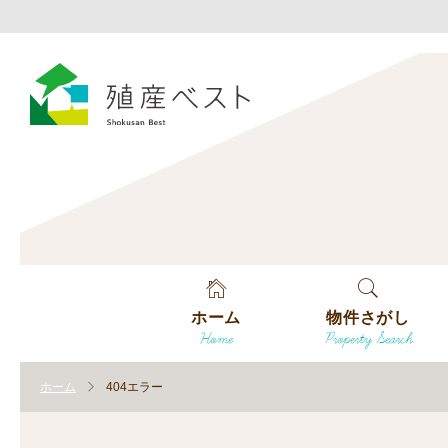
ホーム
物件さがし
Home
Property Search
戸建てを探す
ホーム
404エラー
土地を探す