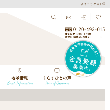
ようこそ ゲスト様
SEARCH
らしさがし
会員
地域情報
くらすひとの声
Local Information
Voice of Customer