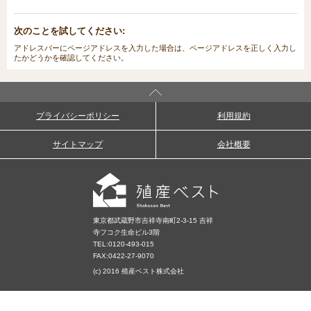
次のことを試してください:
アドレスバーにページアドレスを入力した場合は、ページアドレスを正しく入力し
たかどうかを確認してください。
プライバシーポリシー
利用規約
サイトマップ
会社概要
東京都武蔵野市吉祥寺南町2-3-15 吉祥
寺フコク生命ビル3階
TEL:
0120-493-015
FAX:0422-27-9070
(c) 2016 殖産ベスト株式会社