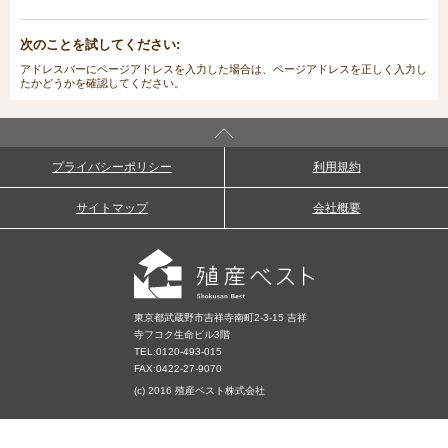
次のことを試してください:
アドレスバーにページアドレスを入力した場合は、ページアドレスを正しく入力し
たかどうかを確認してください。
プライバシーポリシー
利用規約
サイトマップ
会社概要
東京都武蔵野市吉祥寺南町2-3-15 吉祥
寺フコク生命ビル3階
TEL:
0120-493-015
FAX:0422-27-9070
(c) 2016 殖産ベスト株式会社