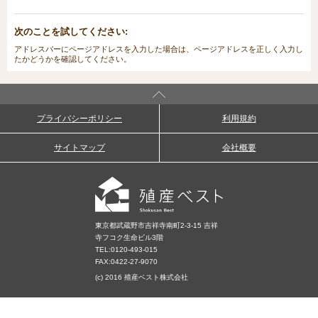
次のことを試してください:
アドレスバーにページアドレスを入力した場合は、ページアドレスを正しく入力し
たかどうかを確認してください。
プライバシーポリシー
利用規約
サイトマップ
会社概要
東京都武蔵野市吉祥寺南町2-3-15 吉祥
寺フコク生命ビル3階
TEL:
0120-493-015
FAX:0422-27-9070
(c) 2016 殖産ベスト株式会社