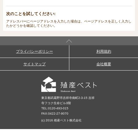
次のことを試してください:
アドレスバーにページアドレスを入力した場合は、ページアドレスを正しく入力し
たかどうかを確認してください。
プライバシーポリシー
利用規約
サイトマップ
会社概要
東京都武蔵野市吉祥寺南町2-3-15 吉祥
寺フコク生命ビル3階
TEL:
0120-493-015
FAX:0422-27-9070
(c) 2016 殖産ベスト株式会社