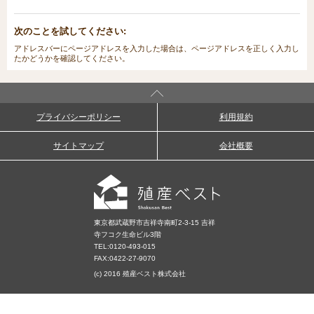
次のことを試してください:
アドレスバーにページアドレスを入力した場合は、ページアドレスを正しく入力し
たかどうかを確認してください。
プライバシーポリシー
利用規約
サイトマップ
会社概要
東京都武蔵野市吉祥寺南町2-3-15 吉祥
寺フコク生命ビル3階
TEL:
0120-493-015
FAX:0422-27-9070
(c) 2016 殖産ベスト株式会社