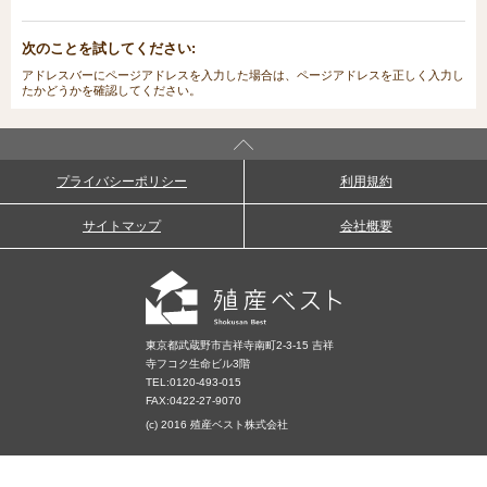
次のことを試してください:
アドレスバーにページアドレスを入力した場合は、ページアドレスを正しく入力し
たかどうかを確認してください。
プライバシーポリシー
利用規約
サイトマップ
会社概要
東京都武蔵野市吉祥寺南町2-3-15 吉祥
寺フコク生命ビル3階
TEL:
0120-493-015
FAX:0422-27-9070
(c) 2016 殖産ベスト株式会社